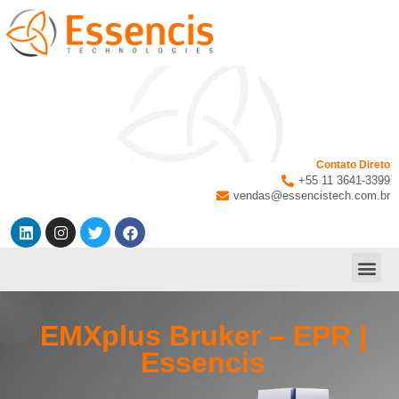
Contato Direto
+55 11 3641-3399
vendas@essencistech.com.br
EMXplus Bruker – EPR |
Essencis