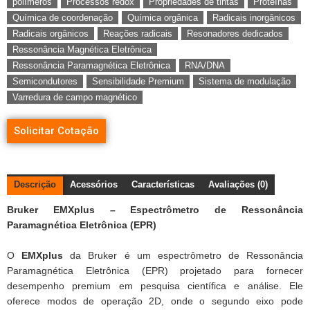
polímeros
Processos redox
Propriedades de tintas
Proteínas
Química de coordenação
Química orgânica
Radicais inorgânicos
Radicais orgânicos
Reações radicais
Resonadores dedicados
Ressonância Magnética Eletrônica
Ressonância Paramagnética Eletrônica
RNA/DNA
Semicondutores
Sensibilidade Premium
Sistema de modulação
Varredura de campo magnético
Solicitar Cotação
Descrição
Acessórios
Características
Avaliações (0)
Bruker EMXplus – Espectrômetro de Ressonância
Paramagnética Eletrônica (EPR)
O
EMXplus
da Bruker é um espectrômetro de Ressonância
Paramagnética Eletrônica (EPR) projetado para fornecer
desempenho premium em pesquisa científica e análise. Ele
oferece modos de operação 2D, onde o segundo eixo pode