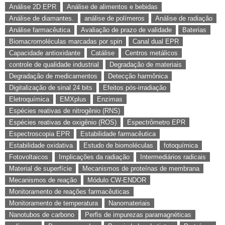
Análise 2D EPR
Análise de alimentos e bebidas
Análise de diamantes.
análise de polímeros
Análise de radiação
Análise farmacêutica
Avaliação de prazo de validade
Baterias
Biomacromoléculas marcadas por spin
Canal dual EPR
Capacidade antioxidante
Catálise
Centros metálicos
controle de qualidade industrial
Degradação de materiais
Degradação de medicamentos
Detecção harmônica
Digitalização de sinal 24 bits
Efeitos pós-irradiação
Eletroquímica
EMXplus
Enzimas
Espécies reativas de nitrogênio (RNS)
Espécies reativas de oxigênio (ROS)
Espectrômetro EPR
Espectroscopia EPR
Estabilidade farmacêutica
Estabilidade oxidativa
Estudo de biomoléculas
fotoquímica
Fotovoltaicos
Implicações da radiação
Intermediários radicais
Material de superfície
Mecanismos de proteínas de membrana
Mecanismos de reação
Módulo CW-ENDOR
Monitoramento de reações farmacêuticas
Monitoramento de temperatura
Nanomateriais
Nanotubos de carbono
Perfis de impurezas paramagnéticas