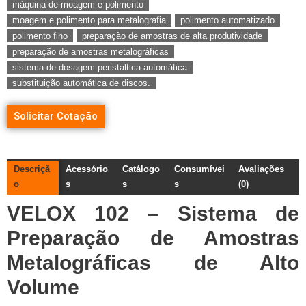
máquina de moagem e polimento
moagem e polimento para metalografia
polimento automatizado
polimento fino
preparação de amostras de alta produtividade
preparação de amostras metalográficas
sistema de dosagem peristáltica automática
substituição automática de discos.
Solicitar Cotação
Descriçã
Acessório
Catálogo
Consumívei
Avaliações
o
s
s
s
(0)
VELOX 102 – Sistema de
Preparação de Amostras
Metalográficas de Alto
Volume