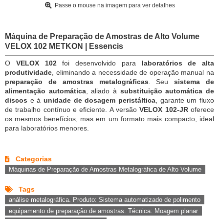
Passe o mouse na imagem para ver detalhes
Máquina de Preparação de Amostras de Alto Volume
VELOX 102 METKON | Essencis
O
VELOX 102
foi desenvolvido para
laboratórios de alta
produtividade
, eliminando a necessidade de operação manual na
preparação de amostras metalográficas
. Seu
sistema de
alimentação automática
, aliado à
substituição automática de
discos
e à
unidade de dosagem peristáltica
, garante um fluxo
de trabalho contínuo e eficiente. A versão
VELOX 102-JR
oferece
os mesmos benefícios, mas em um formato mais compacto, ideal
para laboratórios menores.
Categorias
Máquinas de Preparação de Amostras Metalográfica de Alto Volume
Tags
análise metalográfica. Produto: Sistema automatizado de polimento
equipamento de preparação de amostras. Técnica: Moagem planar