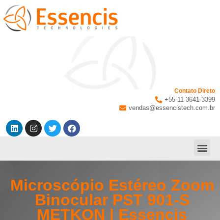
Contato Direto
+55 11 3641-3399
vendas@essencistech.com.br
Microscópio Estéreo Zoom
Binocular PST 901-S
METKON | Essencis