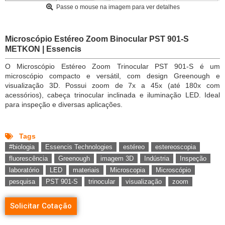
Passe o mouse na imagem para ver detalhes
Microscópio Estéreo Zoom Binocular PST 901-S
METKON | Essencis
O Microscópio Estéreo Zoom Trinocular PST 901-S é um
microscópio compacto e versátil, com design Greenough e
visualização 3D. Possui zoom de 7x a 45x (até 180x com
acessórios), cabeça trinocular inclinada e iluminação LED. Ideal
para inspeção e diversas aplicações.
Tags
#biologia
Essencis Technologies
estéreo
estereoscopia
fluorescência
Greenough
imagem 3D
Indústria
Inspeção
laboratório
LED
materiais
Microscopia
Microscópio
pesquisa
PST 901-S
trinocular
visualização
zoom
Solicitar Cotação