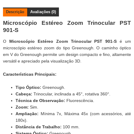
Descrição
Avaliações (0)
Microscópio Estéreo Zoom Trinocular PST
901-S
O
Microscópio Estéreo Zoom Trinocular PST 901-S
é um
microscópio estéreo zoom do tipo Greenough. O caminho óptico
em V do Greenough permite um design compacto e fino, altamente
versátil e apreciado pela visualização 3D.
Características Principais:
Tipo Óptico:
Greenough.
Cabeça:
Trinocular, inclinada a 45°, rotativa 360°.
Técnica de Observação:
Fluorescência.
Zoom:
Sim.
Ampliação:
Mínima 7x, Máxima 45x (com acessórios, até
180x).
Distância de Trabalho:
100 mm.
Sistema Óptico:
Greenough.