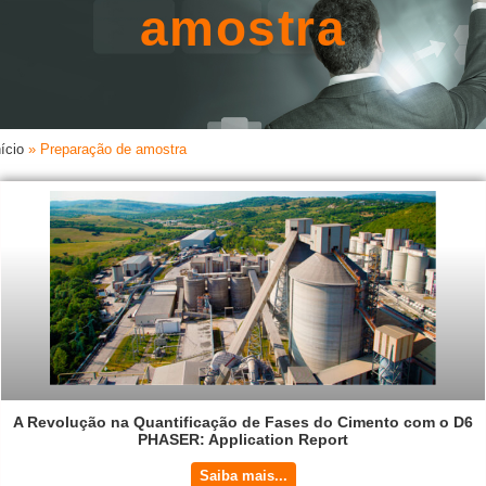
amostra
nício
»
Preparação de amostra
A Revolução na Quantificação de Fases do Cimento com o D6
PHASER: Application Report
Saiba mais...