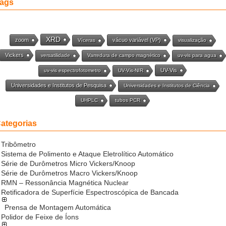
ags
XRD
zoom
vácuo variável (VP)
Víceras
visualização
Vickers
versatilidade
Varredura de campo magnético
uv-vis para agua
UV-Vis
uv-vis espectrofotometro
UV-Vis-NIR
Universidades e Institutos de Pesquisa
Universidades e Institutos de Ciência
UHPLC
tubos PCR
ategorias
Tribômetro
Sistema de Polimento e Ataque Eletrolítico Automático
Série de Durômetros Micro Vickers/Knoop
Série de Durômetros Macro Vickers/Knoop
RMN – Ressonância Magnética Nuclear
Retificadora de Superfície Espectroscópica de Bancada
Prensa de Montagem Automática
Polidor de Feixe de Íons