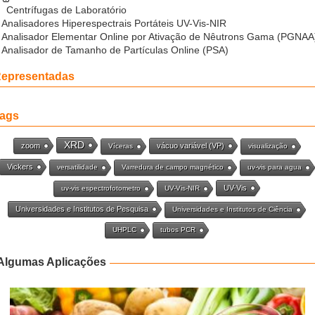
Centrífugas de Laboratório
Analisadores Hiperespectrais Portáteis UV-Vis-NIR
Analisador Elementar Online por Ativação de Nêutrons Gama (PGNAA
Analisador de Tamanho de Partículas Online (PSA)
epresentadas
ags
XRD
zoom
vácuo variável (VP)
Víceras
visualização
Vickers
versatilidade
Varredura de campo magnético
uv-vis para agua
UV-Vis
uv-vis espectrofotometro
UV-Vis-NIR
Universidades e Institutos de Pesquisa
Universidades e Institutos de Ciência
UHPLC
tubos PCR
Algumas Aplicações