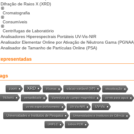
Difração de Raios X (XRD)
Cromatografia
Consumíveis
Centrífugas de Laboratório
Analisadores Hiperespectrais Portáteis UV-Vis-NIR
Analisador Elementar Online por Ativação de Nêutrons Gama (PGNAA
Analisador de Tamanho de Partículas Online (PSA)
epresentadas
ags
XRD
zoom
vácuo variável (VP)
Víceras
visualização
Vickers
versatilidade
Varredura de campo magnético
uv-vis para agua
UV-Vis
uv-vis espectrofotometro
UV-Vis-NIR
Universidades e Institutos de Pesquisa
Universidades e Institutos de Ciência
UHPLC
tubos PCR