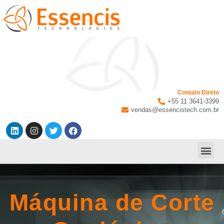
Contato Direto
+55 11 3641-3399
vendas@essencistech.com.br
Máquina de Corte