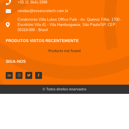
+55 11 3641-3399
vendas@essencistech.com.br
Condomínio Villa Lobos Office Park - Av. Queiroz Filho, 1700 -
Escritório Vila 41 - Vila Hamburguesa, São Paulo/SP, CEP:
05319-000 - Brasil
PRODUTOS VISTOS RECENTEMENTE
Products not found
SIGA-NOS
© Todos direitos reservados