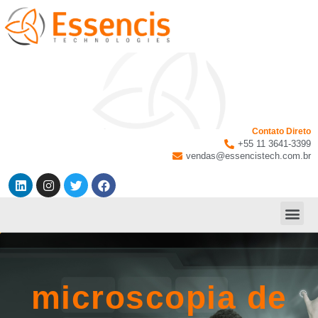
Contato Direto
+55 11 3641-3399
vendas@essencistech.com.br
microscopia de