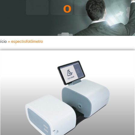
o
nício
»
espectrofotômetro