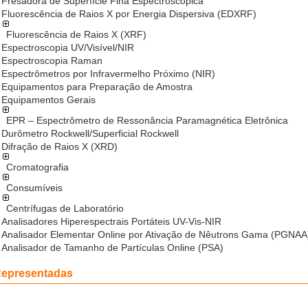
Fresadora de Superfície Fina Espectroscópica
Fluorescência de Raios X por Energia Dispersiva (EDXRF)
Fluorescência de Raios X (XRF)
Espectroscopia UV/Visível/NIR
Espectroscopia Raman
Espectrômetros por Infravermelho Próximo (NIR)
Equipamentos para Preparação de Amostra
Equipamentos Gerais
EPR – Espectrômetro de Ressonância Paramagnética Eletrônica
Durômetro Rockwell/Superficial Rockwell
Difração de Raios X (XRD)
Cromatografia
Consumíveis
Centrífugas de Laboratório
Analisadores Hiperespectrais Portáteis UV-Vis-NIR
Analisador Elementar Online por Ativação de Nêutrons Gama (PGNAA
Analisador de Tamanho de Partículas Online (PSA)
epresentadas