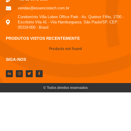
vendas@essencistech.com.br
Condomínio Villa Lobos Office Park - Av. Queiroz Filho, 1700 -
Escritório Vila 41 - Vila Hamburguesa, São Paulo/SP, CEP:
05319-000 - Brasil
PRODUTOS VISTOS RECENTEMENTE
Products not found
SIGA-NOS
© Todos direitos reservados