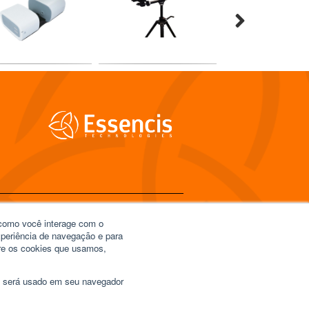
 como você interage com o
OS
SIGA-NOS
xperiência de navegação e para
bre os cookies que usamos,
s not found
ie será usado em seu navegador