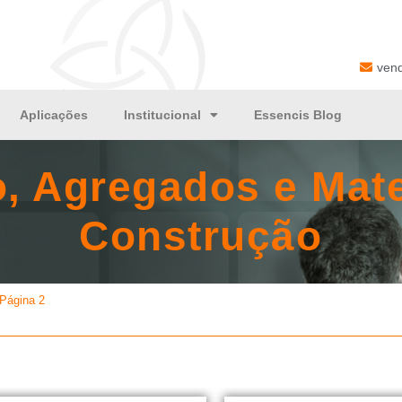
ven
Aplicações
Institucional
Essencis Blog
, Agregados e Mate
Construção
Página 2