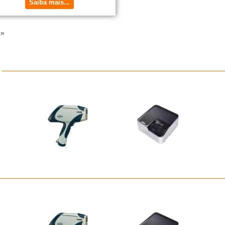
Saiba mais...
 »