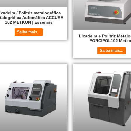
ixadeira / Politriz metalográfica
talográfica Automática ACCURA
102 METKON | Essencis
Saiba mais...
Lixadeira e Politriz Metalo
FORCIPOL102 Metk
Saiba mais...