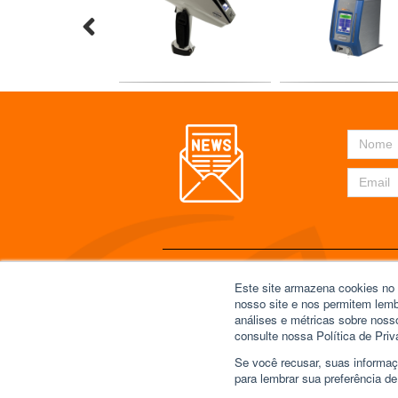
Este site armazena cookies no 
MAPA DO SITE
FALE CONOSCO
nosso site e nos permitem lem
análises e métricas sobre noss
Início
+55 11 3641
consulte nossa Política de Priv
Produtos & Soluções
vendas@esse
Aplicações
Se você recusar, suas informa
Quem Somos
Condomínio Vi
para lembrar sua preferência de
Feiras e Eventos
1700 - Escri