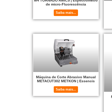
M4 TORNADO AMICS | Espectrômetro
de micro-Fluorescência
Saiba mais...
Máquina de Corte Abrasivo Manual
METACUT302 METKON | Essencis
Saiba mais...