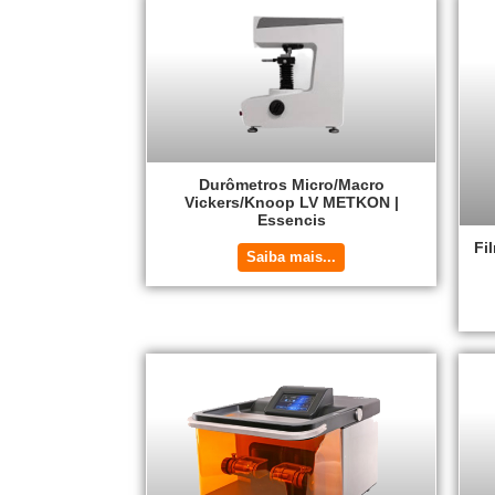
Durômetros Micro/Macro
Vickers/Knoop LV METKON |
Essencis
Fi
Saiba mais...