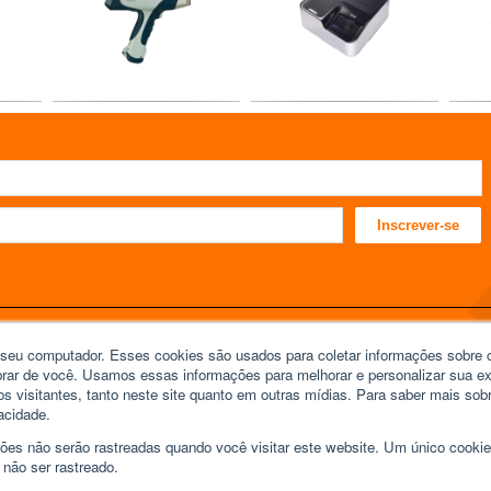
Inscrever-se
seu computador. Esses cookies são usados ​​para coletar informações sobre
PRODUTOS VIST
RECENTEMENTE
brar de você. Usamos essas informações para melhorar e personalizar sua e
os visitantes, tanto neste site quanto em outras mídias. Para saber mais so
-3399
Product
acidade.
ncistech.com.br
ções não serão rastreadas quando você visitar este website. Um único cook
lla Lobos Office Park - Av. Queiroz Filho,
 não ser rastreado.
tório Vila 41 - Vila Hamburguesa, São