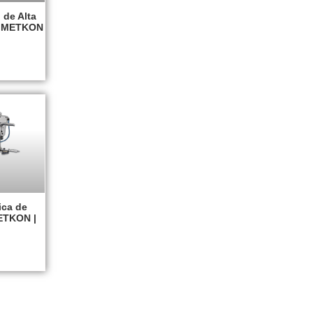
 de Alta
X METKON
ica de
ETKON |