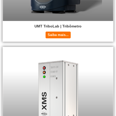
UMT TriboLab | Tribômetro
Saiba mais...