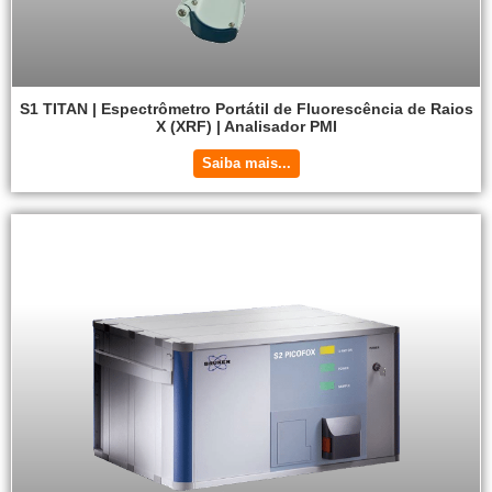
S1 TITAN | Espectrômetro Portátil de Fluorescência de Raios
X (XRF) | Analisador PMI
Saiba mais...