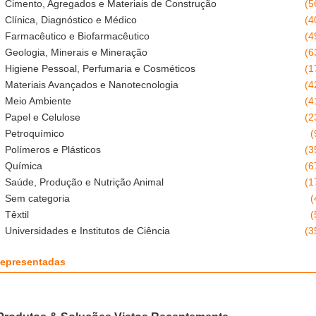
Cimento, Agregados e Materiais de Construção
(5
Clínica, Diagnóstico e Médico
(4
Farmacêutico e Biofarmacêutico
(4
Geologia, Minerais e Mineração
(6
Higiene Pessoal, Perfumaria e Cosméticos
(1
Materiais Avançados e Nanotecnologia
(4
Meio Ambiente
(4
Papel e Celulose
(2
Petroquímico
(
Polímeros e Plásticos
(3
Química
(6
Saúde, Produção e Nutrição Animal
(1
Sem categoria
(
Têxtil
(
Universidades e Institutos de Ciência
(3
epresentadas