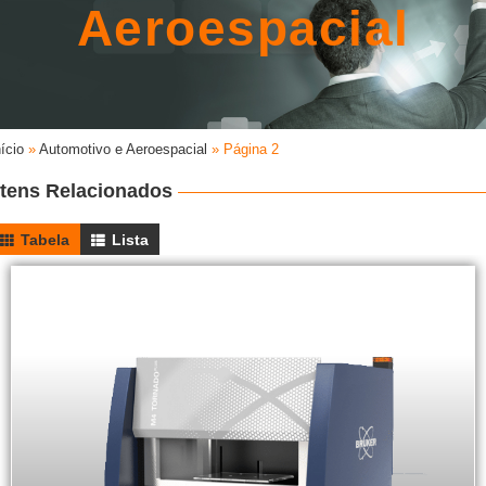
Aeroespacial
nício
»
Automotivo e Aeroespacial
»
Página 2
Itens Relacionados
Tabela
Lista