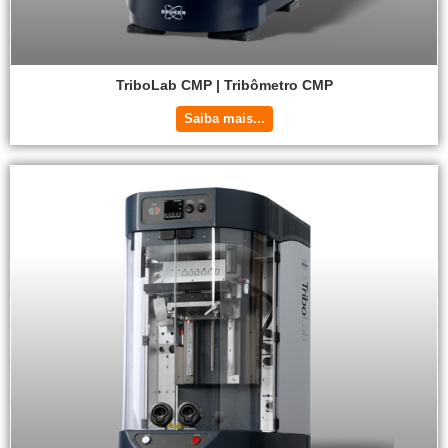
TriboLab CMP | Tribômetro CMP
Saiba mais...