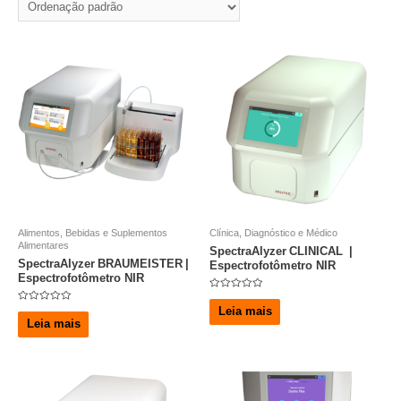
Alimentos, Bebidas e Suplementos
Clínica, Diagnóstico e Médico
Alimentares
SpectraAlyzer CLINICAL |
SpectraAlyzer BRAUMEISTER |
Espectrofotômetro NIR
Espectrofotômetro NIR
A
v
Leia mais
A
a
v
Leia mais
l
a
i
l
a
i
ç
a
ã
ç
o
ã
0
o
d
0
e
d