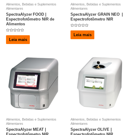
Alimentos, Bebidas e Suplementos
Alimentos, Bebidas e Suplementos
Alimentares
Alimentares
SpectraAlyzer FOOD |
SpectraAlyzer GRAIN NEO |
Espectrofotômetro NIR de
Espectrofotômetro NIR
Alimentos
A
v
Leia mais
A
a
v
Leia mais
l
a
i
l
a
i
ç
a
ã
ç
o
ã
0
o
d
0
e
d
5
e
5
Alimentos, Bebidas e Suplementos
Alimentos, Bebidas e Suplementos
Alimentares
Alimentares
SpectraAlyzer MEAT |
SpectraAlyzer OLIVE |
Espectrofotômetro NIR
Espectrofotômetro NIR