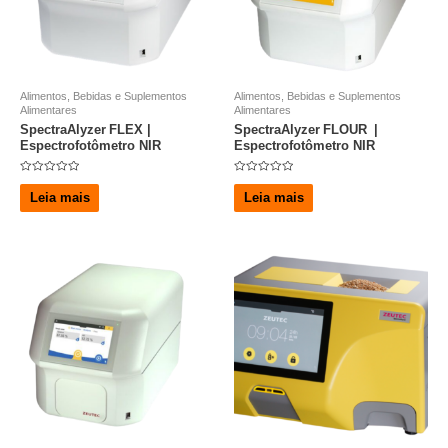
Alimentos, Bebidas e Suplementos
Alimentos, Bebidas e Suplementos
Alimentares
Alimentares
SpectraAlyzer FLEX |
SpectraAlyzer FLOUR |
Espectrofotômetro NIR
Espectrofotômetro NIR
A
A
v
v
Leia mais
Leia mais
a
a
l
l
i
i
a
a
ç
ç
ã
ã
o
o
0
0
d
d
e
e
5
5