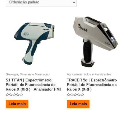
Geologia, Minerais e Mineração
Agricultura, Solos e Fertilizantes
S1 TITAN | Espectrômetro
TRACER 5g | Espectrômetro
Portátil de Fluorescência de
Portátil de Fluorescência de
Raios X (XRF) | Analisador PMI
Raios X (XRF)
A
A
v
v
Leia mais
Leia mais
a
a
l
l
i
i
a
a
ç
ç
ã
ã
o
o
0
0